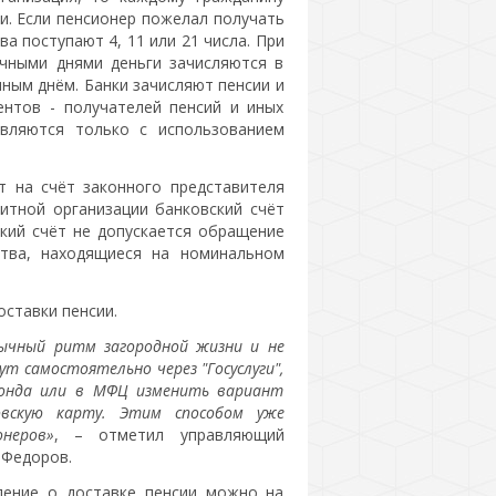
и. Если пенсионер пожелал получать
ва поступают 4, 11 или 21 числа. При
ичными днями деньги зачисляются в
ным днём. Банки зачисляют пенсии и
ентов - получателей пенсий и иных
вляются только с использованием
т на счёт законного представителя
дитной организации банковский счёт
кий счёт не допускается обращение
тва, находящиеся на номинальном
ставки пенсии.
вычный ритм загородной жизни и не
ут самостоятельно через "Госуслуги",
фонда или в МФЦ изменить вариант
овскую карту. Этим способом уже
неров»
, – отметил управляющий
 Федоров.
ение о доставке пенсии можно на