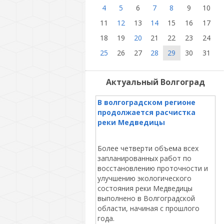
4
5
6
7
8
9
10
11
12
13
14
15
16
17
18
19
20
21
22
23
24
25
26
27
28
29
30
31
Актуальный Волгоград
В волгоградском регионе
продолжается расчистка
реки Медведицы
Более четверти объема всех
запланированных работ по
восстановлению проточности и
улучшению экологического
состояния реки Медведицы
выполнено в Волгоградской
области, начиная с прошлого
года.