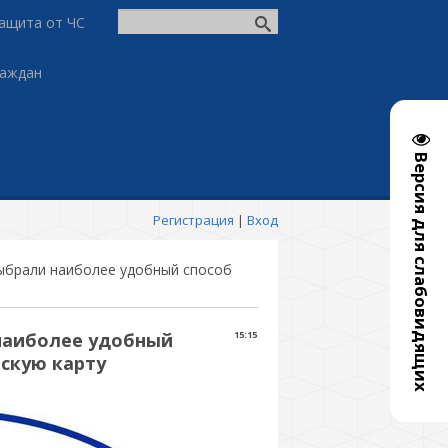
ащита от ЧС
раждан
Версия для слабовидящих
Регистрация
|
Вход
ыбрали наиболее удобный способ
наиболее удобный
15:15
вскую карту