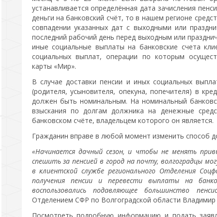
устанавливается определённая дата зачисления пенси
деньги на банковский счёт, то в нашем регионе средст
совпадении указанных дат с выходными или праздн
последний рабочий день перед выходным или празднич
иные социальные выплаты на банковские счета кли
социальных выплат, операции по которым осущест
карты «Мир».
В случае доставки пенсии и иных социальных выпла
(родителя, усыновителя, опекуна, попечителя) в кре
должен быть номинальным. На номинальный банковс
взыскания по долгам должника на денежные средс
банковском счёте, владельцем которого он является.
Гражданин вправе в любой момент изменить способ до
«Начинается дачный сезон, и чтобы не менять при
спешить за пенсией в город на почту, волгоградцы мог
в клиентской службе регионального Отделения Соц
получения пенсии и перевести выплаты на банк
воспользовались подавляющее большинство пенсио
Отделением СФР по Волгоградской области Владимир
Посмотреть подробную информацию и подать заявл