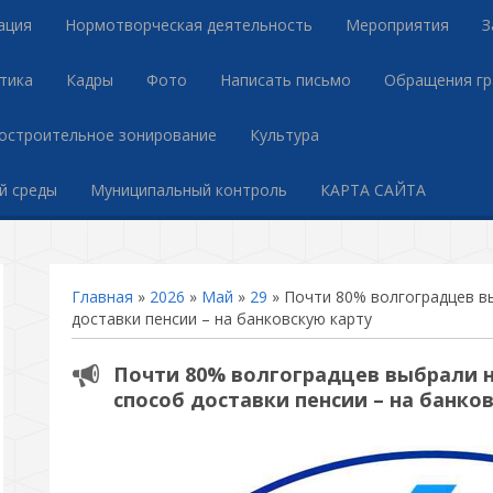
ация
Нормотворческая деятельность
Мероприятия
З
тика
Кадры
Фото
Написать письмо
Обращения г
остроительное зонирование
Культура
й среды
Муниципальный контроль
КАРТА САЙТА
Главная
»
2026
»
Май
»
29
» Почти 80% волгоградцев в
доставки пенсии – на банковскую карту
Почти 80% волгоградцев выбрали 
способ доставки пенсии – на банко