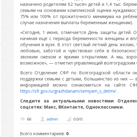
назначено родителям 62 тысяч детей и 1,4 тыс. бере
семьям на основании комплексной оценки нуждаемост
75% или 100% от прожиточного минимума на ребёнк
случае назначения выплаты беременным женщинам).
«Сегодня, 1 июня, отмечается День защиты детей. 
начиная ещё с периода беременности женщины и вп
обучения в вузе. В этот светлый летний день желаю
любовью, заботой и чувствовал себя в безопаснос
звонким смехом и яркими открытиями. А мы, взро
возможное», — отметил управляющий волгоградским
Всего Отделение СФР по Волгоградской области о
поддержки семьям с детьми, большинство из них — 
информацией можно ознакомиться на сайте СФ
https://sfr.gov.ru/grazhdanam/semyam_s_detmi/
.
Следите за актуальными новостями Отдел
соцсетях: Макс, ВКонтакте, Одноклассники.
66
admin
0.0
/
0
Всего комментариев
:
0