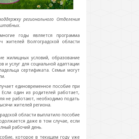
поддержку регионального Отделения
сштабных.
ногие годы является программа
яч жителей Волгоградской области
ие жилищных условий, образование
в и услуг для социальной адаптации
ладельца сертификата. Семьи могут
ли.
лучает единовременное пособие при
 Если один из родителей работает,
еля не работают, необходимо подать
тысячи жителей региона.
градской области выплатило пособие
родолжается даже в том случае, если
олный рабочий день.
собие, которое в текущем году уже