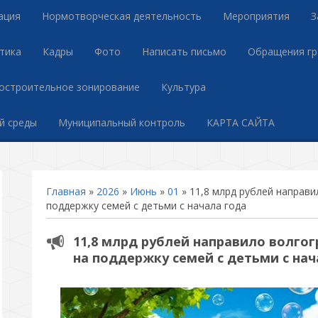
ация
Нормотворческая деятельность
Мероприятия
З
тика
Кадры
Фото
Написать письмо
Обращения г
остроительное зонирование
Культура
й среды
Муниципальный контроль
КАРТА САЙТА
Главная
»
2026
»
Июнь
»
01
» 11,8 млрд рублей направ
поддержку семей с детьми с начала года
11,8 млрд рублей направило волго
на поддержку семей с детьми с нач