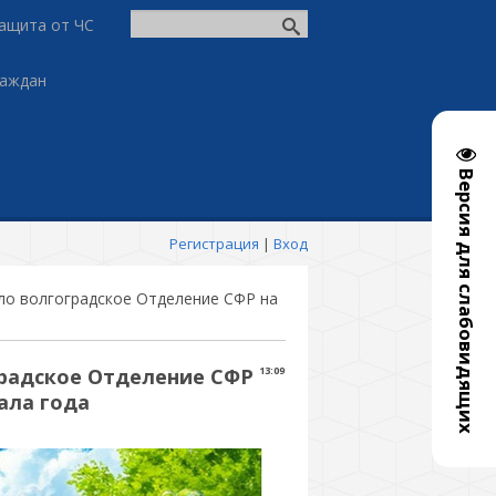
ащита от ЧС
раждан
Версия для слабовидящих
Регистрация
|
Вход
ило волгоградское Отделение СФР на
градское Отделение СФР
13:09
ала года