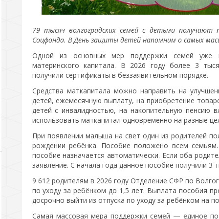
79 тысяч волгоградских семей с детьми получают 
Соцфонда. В День защиты детей напомним о самых ма
Одной из основных мер поддержки семей уже м
материнского капитала. В 2026 году более 3 тыс
получили сертификаты в беззаявительном порядке.
Средства маткапитала можно направить на улучшен
детей, ежемесячную выплату, на приобретение товаро
детей с инвалидностью, на накопительную пенсию в
использовать маткапитал одновременно на разные це
При появлении малыша на свет один из родителей по
рождении ребёнка. Пособие положено всем семьям.
пособие назначается автоматически. Если оба родит
заявление. С начала года данное пособие получили 3 
9 612 родителям в 2026 году Отделение СФР по Волго
по уходу за ребёнком до 1,5 лет. Выплата пособия п
досрочно выйти из отпуска по уходу за ребёнком на п
Самая массовая мера поддержки семей — единое по